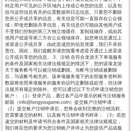
特定用户可见的公开区域内上传或公布您的信息，以及包
括与这些信息有关的位置数据和日志信息。只要您不删除
您所公开或共享的信息，有关信息可能一直留存在公众领
域；即使您删除共享信息，有关信息仍可能由其他用户或
不受我们控制的第三方独立地缓存、复制或储存，或由其
他用户或该等第三方在公众领域保存。如您将信息通过上
述渠道公开或共享，由此造成您的信息泄露，我们不承担
责任。因此，我们提醒并请您慎重考虑是否通过上述渠道
公开或共享您的信息。 3、注销 在符合龙游天下单项服务
的条件及国家相关法律法规规定的情况下，您的该项龙游
天下服务帐号可以被注销或删除。当帐号注销或被删除
后，与该帐号相关的、该单项服务项下的全部服务资料和
数据将依照单项服务的服务协议约定删除或处理，但法律
法规另有规定的除外。 您可以通过以下方式申请注销您的
账户： （1）登录产品，通过各产品中显示的账号注销服务
邮箱（info@longyougame.com）提交账户注销申请；
（2）提交账户注销申请后，您将会收到完整的注销流程、
您需要递交的材料、以及账号注销申请书样本； （3）若您
递交的材料及申请书符合条件及国家相关法律法规规定，
我们将应您的要求为您注销账户并停止为您提供产品或服