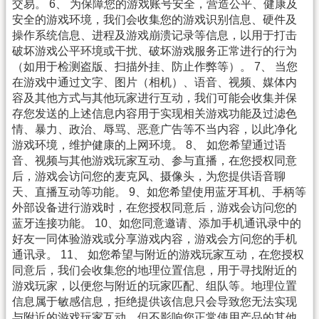
交易。 6、 为保障您的游戏账号安全，营造公平、健康及
安全的游戏环境，我们会收集您的游戏识别信息、硬件及
操作系统信息、进程及游戏崩溃记录等信息，以用于打击
破坏游戏公平环境或干扰、破坏游戏服务正常进行的行为
（如用于检测盗版、扫描外挂、防止作弊等）。 7、 当您
在游戏中通过文字、图片（相机）、语音、视频、媒体内
容及其他方式与其他玩家进行互动，我们可能会收集并保
存您发送的上述信息内容用于实现相关游戏功能及过滤色
情、暴力、政治、辱骂、恶意广告等不当内容，以此净化
游戏环境，维护健康的上网环境。 8、 如您希望通过语
音、视频与其他游戏玩家互动、参与直播，在您授权同意
后，游戏会访问您的麦克风、摄像头，为您提供语音聊
天、直播互动等功能。 9、如您希望使用蓝牙耳机、手柄等
外部设备进行游戏时，在您授权同意后，游戏会访问您的
蓝牙连接功能。 10、如您同意邀请、添加手机通讯录中的
好友一同体验游戏或分享游戏内容，游戏会方问您的手机
通讯录。 11、 如您希望与附近的游戏玩家互动，在您授权
同意后，我们会收集您的地理位置信息，用于寻找附近的
游戏玩家，以便您与附近的玩家匹配、组队等。地理位置
信息属于敏感信息，拒绝提供该信息只会导致您无法实现
与附近的游戏玩家互动，但不影响您正常使用产品的其他