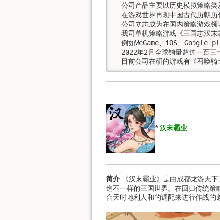
  公司产品主要以历史模拟策略类
  在游戏世界再现中国古代历朝
  公司立志成为在国内策略游戏领
  我司单机策略游戏《三国志汉末霸
  例如WeGame、iOS、Googl
  2022年2月全球销量超过一百
  目前公司在研的游戏有《召唤
*
汉末霸业
简介
《汉末霸业》是由成都龙游天下
造不一样的三国世界。在回归传统策
合天时地利人和的调配来进行作战的