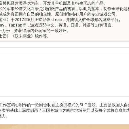
及模拟经营类游戏为主，开发其单机版及其衍生形态的产品。

历代的军事经济文化斗争是我们做产品的初衷，以此为蓝本，制作全球化题
域成为真正拥有自己的独立性、原创性和核心用户的专业游戏公司。

业》于2017年6月正式登录steam，并陆续入驻全球知名游戏平台,

e play、TapTap等，游戏适配中文、英语、日语、韩语等11种语言。

三十万份，并获得海内外玩家的一致好评。

骑士团》《汉末霸业》续作等。
工作室精心制作的一款回合制君主扮演模式的SLG游戏。主要是以国人自
略类的基础上深度刻画了三国各城市之间的地域差异以及每个武将自身能
魅力。